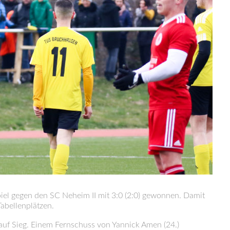
el gegen den SC Neheim II mit 3:0 (2:0) gewonnen. Damit
abellenplätzen.
n auf Sieg. Einem Fernschuss von Yannick Amen (24.)