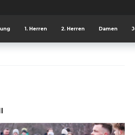
lung
1. Herren
2. Herren
Damen
J
I