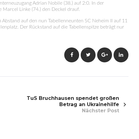
terneuzugang Adrian Nobile (38.) auf 2:0. In der
 Marcel Linke (74.) den Deckel drauf.
n Abstand auf den nun Tabellenneunten SC Neheim II auf 11
llenplatz. Der Rückstand auf die Tabellenspitze beträgt nur
Facebook
Twitter
Google+
LinkedI
TuS Bruchhausen spendet großen
Betrag an Ukrainehilfe
Nächster Post