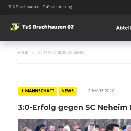
Skip
TuS Bruchhausen | Fußballabteilung
to
content
Abtei
HOME
3:0-ERFOLG GEGEN SC NEHEIM II
/
7. MÄRZ 2022
1. MANNSCHAFT
NEWS
3:0-Erfolg gegen SC Neheim I