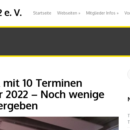
e. V.
Startseite
Webseiten
»
Mitglieder Infos
»
Vo
S
:
 mit 10 Terminen
ar 2022 – Noch wenige
vergeben
T
T