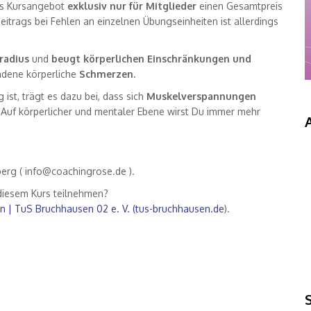
ses Kursangebot
exklusiv
nur für Mitglieder
einen Gesamtpreis
beitrags bei Fehlen an einzelnen Übungseinheiten ist allerdings
radius
und
beugt körperlichen Einschränkungen und
ndene körperliche
Schmerzen.
t, trägt es dazu bei, dass sich
Muskelverspannungen
. Auf körperlicher und mentaler Ebene wirst Du immer mehr
berg (
info@coachingrose.de
).
 diesem Kurs teilnehmen?
n | TuS Bruchhausen 02 e. V. (tus-bruchhausen.de
)
.