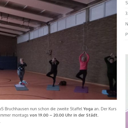
S
3
N
P
TuS Bruchhausen nun schon die zweite Staffel
Yoga
an. Der Kurs
rt immer montags
von 19.00 – 20.00 Uhr in der Städt.
.