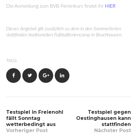
Die Anmeldung zum BVB-Ferienkurs findet ihr
HIER
Dieses Angebot gilt zusätzlich zu dem in den Sommerferien
stattfinden tradtionellen Fußballferiencamp in Bruchhausen.
TAGS:
Facebook
Twitter
Google+
LinkedIn
Beitragsnavigation
Testspiel in Freienohl
Testspiel gegen
fällt Sonntag
Oestinghausen kann
wetterbedingt aus
stattfinden
Vorheriger Post
Nächster Post