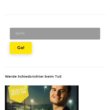
Suche
für:
Go!
Werde Schiedsrichter beim TuS