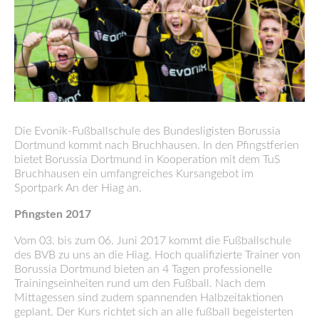
Die Evonik-Fußballschule des Bundesligisten Borussia
Dortmund kommt nach Bruchhausen. In den Pfingstferien
bietet Borussia Dortmund in Kooperation mit dem TuS
Bruchhausen ein umfangreiches Kursangebot im
Sportpark An der Hiag an.
Pfingsten 2017
Vom 03. bis zum 06. Juni 2017 kommt die Fußballschule
des BVB zu uns an die Hiag. Hoch qualifizierte Trainer von
Borussia Dortmund bieten an 4 Tagen professionelle
Trainingseinheiten rund um den Fußball. Nach dem
Mittagessen sind zudem spannenden Halbzeitaktionen
geplant. Der Kurs richtet sich an alle fußball begeisterten