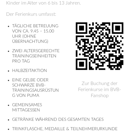
Kinder im Alter von 6 bis 13 Jahren.
Der Ferienkurs umfasst:
TÄGLICHE BETREUUNG
VON CA. 9.45 – 15.00
UHR (OHNE
ÜBERNACHTUNG)
ZWEI ALTERSGERECHTE
TRAININGSEINHEITEN
PRO TAG
HALBZEITAKTION
EINE GELBE ODER
Zur Buchung der
SCHWARZE BVB-
Ferienkurse im BVB-
TRAININGSAUSRÜSTUN
Fanshop
G VON PUMA
GEMEINSAMES
MITTAGESSEN
GETRÄNKE WÄHREND DES GESAMTEN TAGES
TRINKFLASCHE, MEDAILLE & TEILNEHMERURKUNDE