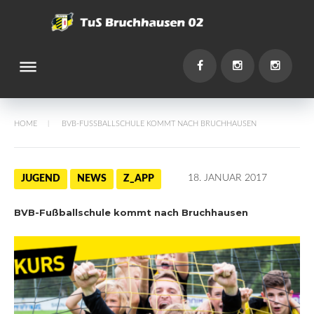
Skip
to
content
dehaze
You
Facebook
Instagram
Instagr
HOME
BVB-FUSSBALLSCHULE KOMMT NACH BRUCHHAUSEN
/
18. JANUAR 2017
JUGEND
NEWS
Z_APP
BVB-Fußballschule kommt nach Bruchhausen