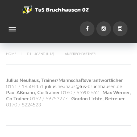
Skip
to
content
dehaze
You
Facebook
Instagram
Instagr
HOME
D1-JUGEND (U13)
ANSPRECHPARTNER
/
/
Ansprechpartner
Julius Neuhaus, Trainer/Mannschaftsverantwortlicher
0151 / 18504451
julius.neuhaus@tus-bruchhausen.de
Paul Aßmann, Co Trainer
0160 / 95902662
Max Werner,
Co Trainer
0152 / 59753277
Gordon Lichte, Betreuer
0170 / 8224523