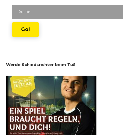
Suche
für:
Go!
Werde Schiedsrichter beim TuS