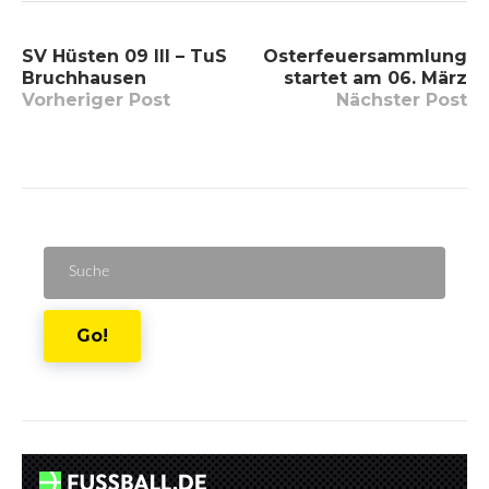
Beitragsnavigation
SV Hüsten 09 III – TuS
Osterfeuersammlung
Bruchhausen
startet am 06. März
Vorheriger Post
Nächster Post
Suche
für:
Go!