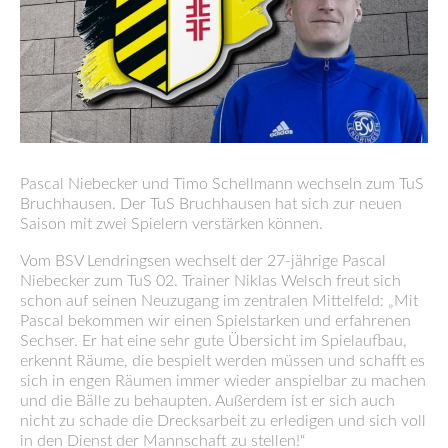
Pascal Niebecker und Timo Schellmann wechseln zum TuS
Bruchhausen. Der TuS Bruchhausen hat sich zur neuen
Saison mit zwei Spielern verstärken können.
Vom BSV Lendringsen wechselt der 27-jährige Pascal
Niebecker zum TuS 02. Trainer Niklas Welsch freut sich
schon auf seinen Neuzugang im zentralen Mittelfeld: „Mit
Pascal bekommen wir einen Spielstarken und erfahrenen
Sechser. Er hat eine sehr gute Übersicht im Spielaufbau,
erkennt Räume, die bespielt werden müssen und schafft es
sich in engen Räumen immer wieder anspielbar zu machen
und die Bälle zu behaupten. Außerdem ist er sich auch
nicht zu schade die Drecksarbeit zu erledigen und sich voll
in den Dienst der Mannschaft zu stellen!“