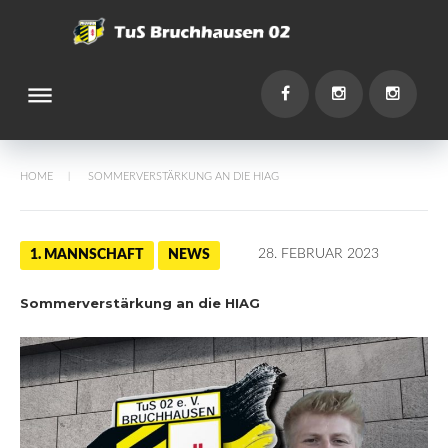
Skip
to
content
dehaze
You
Facebook
Instagram
Instagr
HOME
SOMMERVERSTÄRKUNG AN DIE HIAG
/
28. FEBRUAR 2023
1. MANNSCHAFT
NEWS
Sommerverstärkung an die HIAG