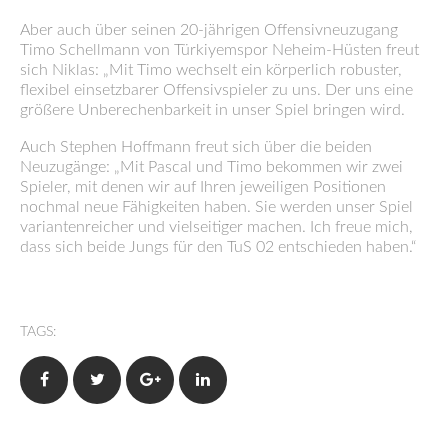
Aber auch über seinen 20-jährigen Offensivneuzugang
Timo Schellmann von Türkiyemspor Neheim-Hüsten freut
sich Niklas: „Mit Timo wechselt ein körperlich robuster,
flexibel einsetzbarer Offensivspieler zu uns. Der uns eine
größere Unberechenbarkeit in unser Spiel bringen wird.
Auch Stephen Hoffmann freut sich über die beiden
Neuzugänge: „Mit Pascal und Timo bekommen wir zwei
Spieler, mit denen wir auf Ihren jeweiligen Positionen
nochmal neue Fähigkeiten haben. Sie werden unser Spiel
variantenreicher und vielseitiger machen. Ich freue mich,
dass sich beide Jungs für den TuS 02 entschieden haben.“
TAGS:
Facebook
Twitter
Google+
LinkedIn