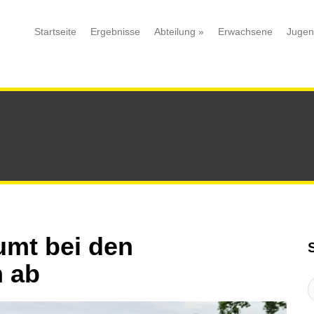
Startseite
Ergebnisse
Abteilung
»
Erwachsene
Juge
mt bei den
n ab
S
: