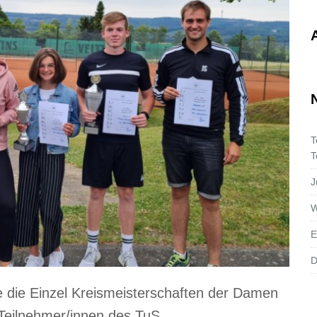
T
T
J
W
E
D
 die Einzel Kreismeisterschaften der Damen
 Teilnehmer/innen des TuS.