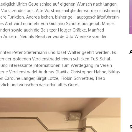
. Lediglich Ulrich Geue schied auf eigenen Wunsch nach langen
2. Vorsitzender, aus. Alle Vorstandsmitglieder wurden einstimmig
ere Funktion. Andrea Ischen, bisherige Hauptgeschäftsführerin,
iges Amt wird nunmehr von Giuliano Schulte ausgeübt. Marcel
ender) sowie auch die Beisitzer Holger Gräbke, Manfred
en Ämtern. Neu als Beisitzer wurde Udo Wieneke von der
 konnten Peter Stiefermann und Josef Walter geehrt werden. Es
eben der goldenen Verdienstnadel einen schicken TuS-Schal.
n und interessante Informationen zum Werdegang im Verein
lberne Verdienstnadel Andreas Gladitz, Christopher Hahne, Niklas
n Caroline Langer, Birgit Lotze, Robin Schnettler, Theo
zlich und wünschen weiterhin alles Gute!