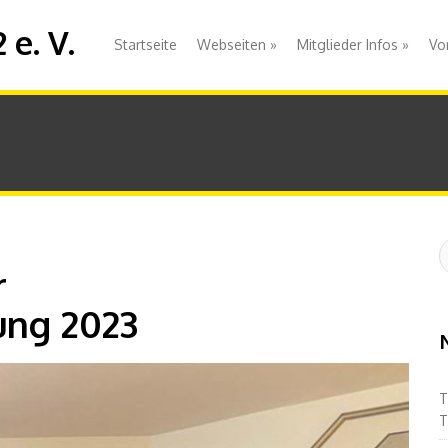
e. V.
Startseite
Webseiten
»
Mitglieder Infos
»
Vo
S
:
r
ung 2023
T
T