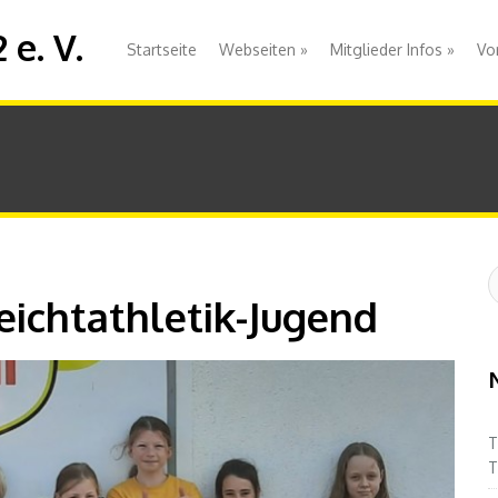
e. V.
Startseite
Webseiten
»
Mitglieder Infos
»
Vo
S
:
eichtathletik-Jugend
T
T