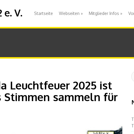
e. V.
Startseite
Webseiten
»
Mitglieder Infos
»
Vo
S
:
a Leuchtfeuer 2025 ist
s Stimmen sammeln für
T
T