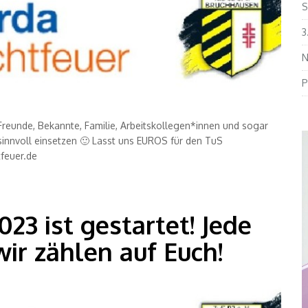
S
3
N
P
Freunde, Bekannte, Familie, Arbeitskollegen*innen und sogar
innvoll einsetzen 🙂 Lasst uns EUROS für den TuS
tfeuer.de
23 ist gestartet! Jede
r zählen auf Euch!