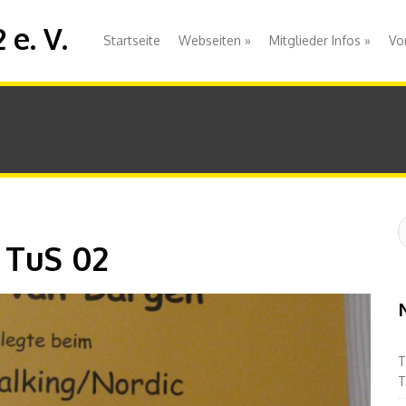
e. V.
Startseite
Webseiten
»
Mitglieder Infos
»
Vo
S
:
 TuS 02
T
T