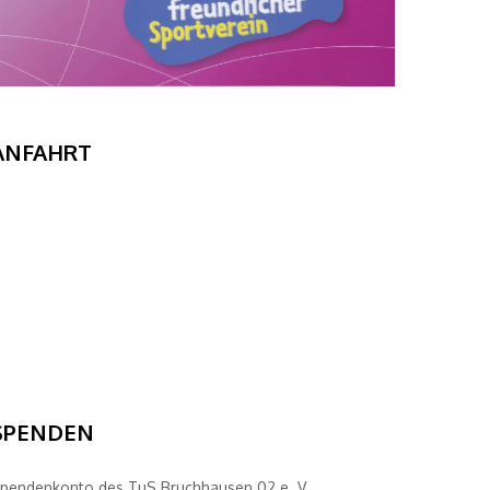
ANFAHRT
SPENDEN
pendenkonto des TuS Bruchhausen 02 e. V.