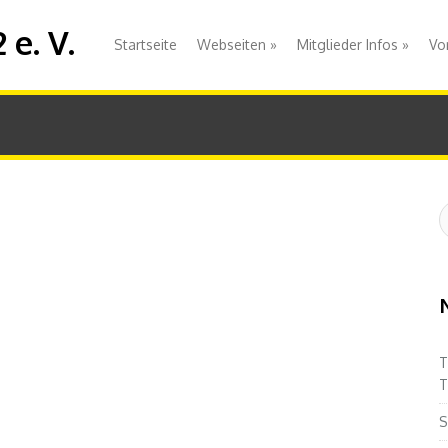
e. V.
Startseite
Webseiten
»
Mitglieder Infos
»
Vo
S
:
T
T
S