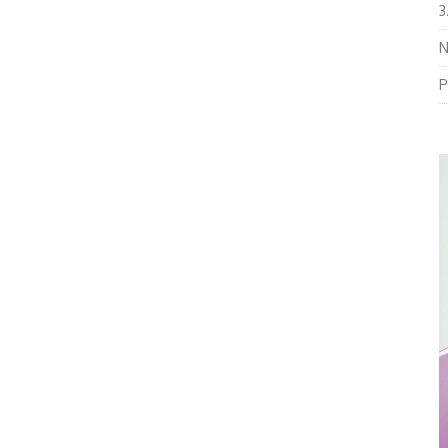
3
N
P