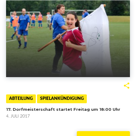
o
r
+
I
k
n
F
T
G
L
a
w
o
i
ABTEILUNG
SPIELANKÜNDIGUNG
17. Dorfmeisterschaft startet Freitag um 18:00 Uhr
c
i
o
n
4. JULI 2017
e
t
g
k
b
t
l
e