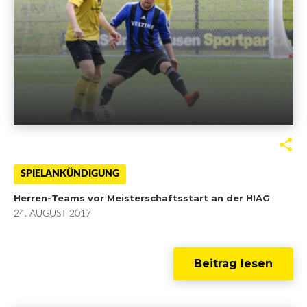
F
T
G
L
a
w
o
i
SPIELANKÜNDIGUNG
Herren-Teams vor Meisterschaftsstart an der HIAG
c
i
o
n
24. AUGUST 2017
e
t
g
k
b
t
l
e
Beitrag lesen
o
e
e
d