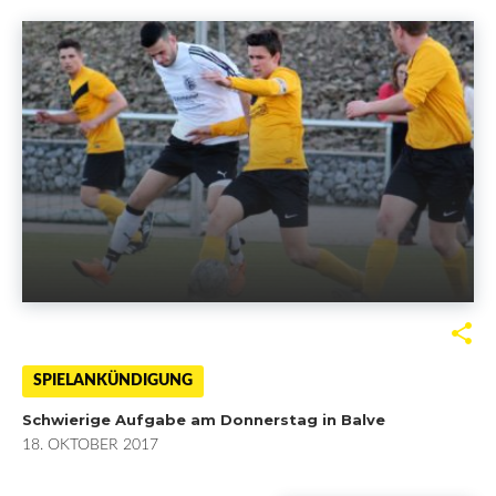
o
r
+
I
k
n
F
T
G
L
a
w
o
i
SPIELANKÜNDIGUNG
Schwierige Aufgabe am Donnerstag in Balve
c
i
o
n
18. OKTOBER 2017
e
t
g
k