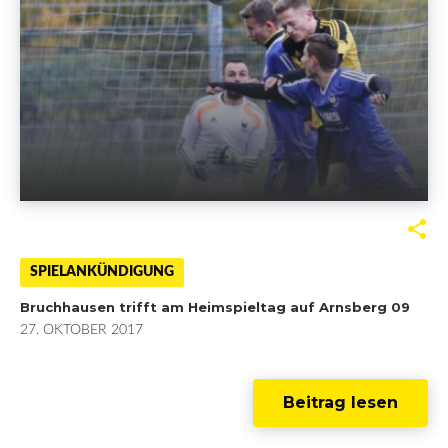
F
T
G
L
a
w
o
i
SPIELANKÜNDIGUNG
Bruchhausen trifft am Heimspieltag auf Arnsberg 09
c
i
o
n
27. OKTOBER 2017
e
t
g
k
b
t
l
e
Beitrag lesen
o
e
e
d