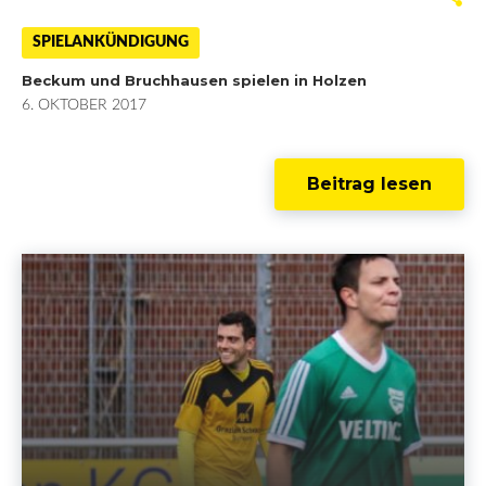
a
w
o
i
SPIELANKÜNDIGUNG
Beckum und Bruchhausen spielen in Holzen
c
i
o
n
6. OKTOBER 2017
e
t
g
k
b
t
l
e
Beitrag lesen
o
e
e
d
o
r
+
I
k
n