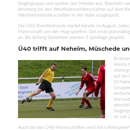
Siegergruppe und spielen den Meister aus. Ebenfalls neu
Arnsberg bei den Westfalenmeisterschaften auf dem Klei
Westfalenmeisterschaften in der Halle ausgespielt.
Die Ü32-Kleinfeldrunde startet bereits im August. Jedoc
Mannschaft von der Hiag spielfrei. Das erste planmäßi
an. Bis Anfang Dezember werden 5 Spieltage gespielt.
Ü40 trifft auf Neheim, Müschede u
Erstmal
Hierzu 
Viererg
auf die
SV Nehe
Gruppen
einfach
Vorrund
ebenfall
Siegerg
im Juli 
Auch bei den Ü40-Mannschaften wird mit 6 Feldspieler + 