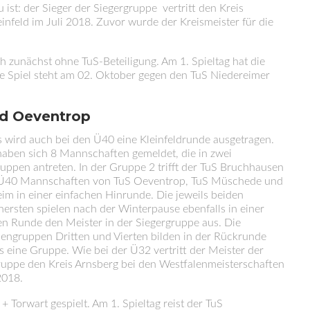
 ist: der Sieger der Siegergruppe vertritt den Kreis
nfeld im Juli 2018. Zuvor wurde der Kreismeister für die
h zunächst ohne TuS-Beteiligung. Am 1. Spieltag hat die
ge Spiel steht am 02. Oktober gegen den TuS Niedereimer
nd Oeventrop
s wird auch bei den Ü40 eine Kleinfeldrunde ausgetragen.
haben sich 8 Mannschaften gemeldet, die in zwei
ruppen antreten. In der Gruppe 2 trifft der TuS Bruchhausen
 Ü40 Mannschaften von TuS Oeventrop, TuS Müschede und
im in einer einfachen Hinrunde. Die jeweils beiden
ersten spielen nach der Winterpause ebenfalls in einer
en Runde den Meister in der Siegergruppe aus. Die
engruppen Dritten und Vierten bilden in der Rückrunde
s eine Gruppe. Wie bei der Ü32 vertritt der Meister der
ruppe den Kreis Arnsberg bei den Westfalenmeisterschaften
2018.
Torwart gespielt. Am 1. Spieltag reist der TuS