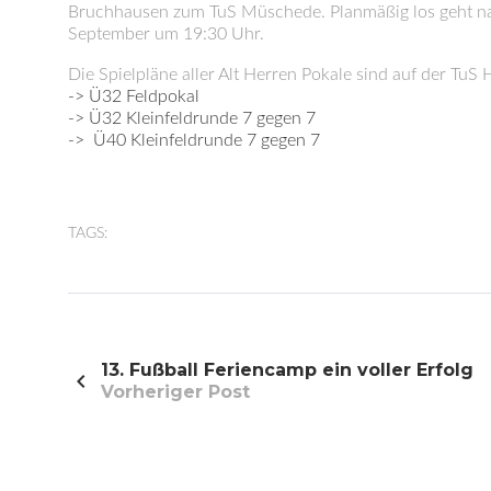
Bruchhausen zum TuS Müschede. Planmäßig los geht na
September um 19:30 Uhr.
Die Spielpläne aller Alt Herren Pokale sind auf der TuS
-> Ü32 Feldpokal
-> Ü32 Kleinfeldrunde 7 gegen 7
-> Ü40 Kleinfeldrunde 7 gegen 7
TAGS:
Beitragsnavigation
13. Fußball Feriencamp ein voller Erfolg
Vorheriger Post