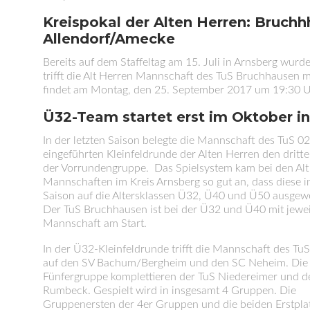
Kreispokal der Alten Herren: Bruc
Allendorf/Amecke
Bereits auf dem Staffeltag am 15. Juli in Arnsberg wurd
trifft die Alt Herren Mannschaft des TuS Bruchhausen 
findet am Montag, den 25. September 2017 um 19:30 Uh
Ü32-Team startet erst im Oktober in
In der letzten Saison belegte die Mannschaft des TuS 02
eingeführten Kleinfeldrunde der Alten Herren den dritten
der Vorrundengruppe. Das Spielsystem kam bei den Alt
Mannschaften im Kreis Arnsberg so gut an, dass diese i
Saison auf die Altersklassen Ü32, Ü40 und Ü50 ausgewe
Der TuS Bruchhausen ist bei der Ü32 und Ü40 mit jewei
Mannschaft am Start.
In der Ü32-Kleinfeldrunde trifft die Mannschaft des Tu
auf den SV Bachum/Bergheim und den SC Neheim. Die
Fünfergruppe komplettieren der TuS Niedereimer und d
Rumbeck. Gespielt wird in insgesamt 4 Gruppen. Die
Gruppenersten der 4er Gruppen und die beiden Erstpla