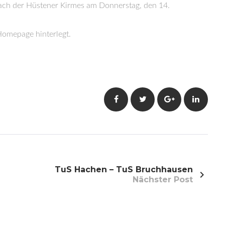
ch der Hüstener Kirmes am Donnerstag, den 14.
 Homepage hinterlegt.
Facebook
Twitter
Google+
LinkedI
TuS Hachen – TuS Bruchhausen
Nächster Post