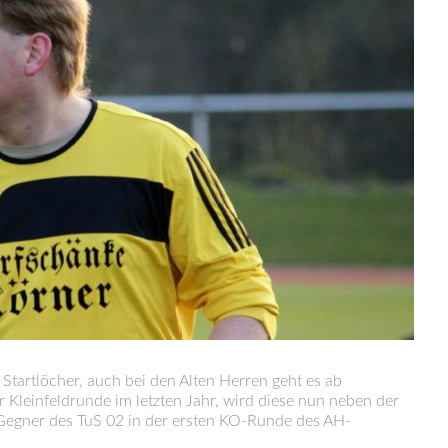
 Startlöcher, auch bei den Alten Herren geht es ab
 Kleinfeldrunde im letzten Jahr, wird diese nun neben der
r Gegner des TuS 02 in der ersten KO-Runde des AH-