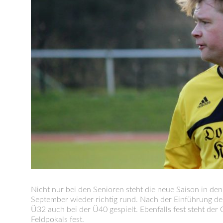
Nicht nur bei den Senioren steht die neue Saison in den
September wieder richtig rund. Nach der Einführung der
Ü32 auch bei der Ü40 gespielt. Ebenfalls fest steht de
Feldpokals fest.