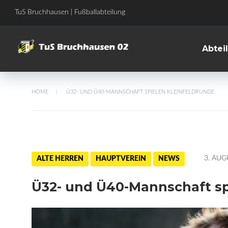
Skip
TuS Bruchhausen | Fußballabteilung
to
content
Abtei
HOME
Ü32- UND Ü40-MANNSCHAFT SPIELEN KLEINFELDRUNDE
/
3. AUG
ALTE HERREN
HAUPTVEREIN
NEWS
Ü32- und Ü40-Mannschaft sp