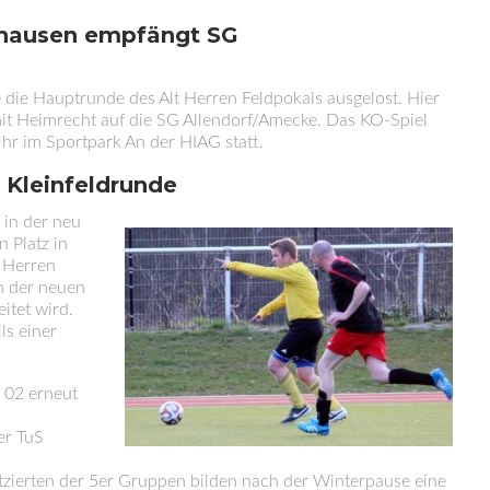
hhhausen empfängt SG
e die Hauptrunde des Alt Herren Feldpokals ausgelost. Hier
mit Heimrecht auf die SG Allendorf/Amecke. Das KO-Spiel
r im Sportpark An der HIAG statt.
 Kleinfeldrunde
 in der neu
 Platz in
 Herren
n der neuen
itet wird.
ls einer
S 02 erneut
er TuS
tzierten der 5er Gruppen bilden nach der Winterpause eine