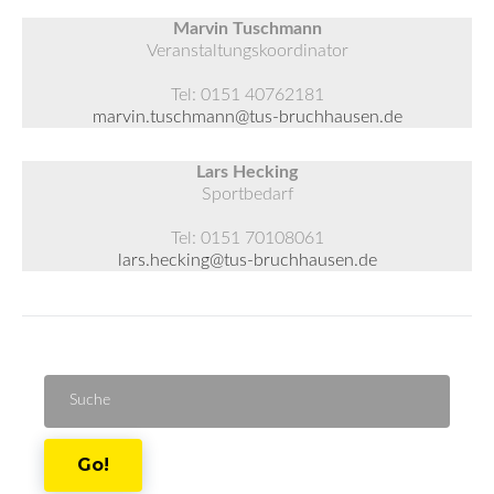
Marvin Tuschmann
Veranstaltungskoordinator
Tel: 0151 40762181
marvin.tuschmann@tus-bruchhausen.de
Lars Hecking
Sportbedarf
Tel: 0151 70108061
lars.hecking@tus-bruchhausen.de
Suche
für:
Go!