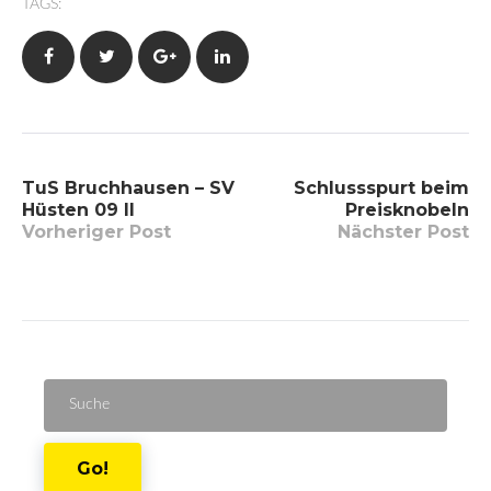
TAGS:
Facebook
Twitter
Google+
LinkedIn
Beitragsnavigation
TuS Bruchhausen – SV
Schlussspurt beim
Hüsten 09 II
Preisknobeln
Vorheriger Post
Nächster Post
Suche
für:
Go!