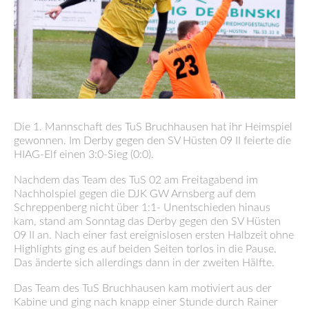
Die 1. Mannschaft des TuS Bruchhausen hat ihr Heimspiel
gewonnen. Im Derby gegen den SV Hüsten 09 II feierte die
HIAG-Elf einen 3:0-Sieg (0:0).
Nachdem das Team des TuS 02 am Freitagabend im
Nachholspiel gegen die DJK GW Arnsberg auf dem
Schreppenberg nicht über 1:1- Unentschieden hinaus
kam, stand am Sonntag das Derby gegen den SV Hüsten
09 II an. Nach einer fast ereignislosen ersten Halbzeit ohne
Highlights ging es auf beiden Seiten torlos in die Pause.
Das änderte sich allerdings dann in der zweiten Hälfte.
Das Team des TuS Bruchhausen kam motiviert aus der
Kabine und ging nach knapp einer Stunde durch Rainer