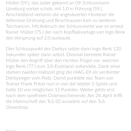
Müller (59.), das Leder gekonnt an 09-Schlussmann
Lüneburg vorbei schob, mit 1:0 in Führung (59.).
Anschließend verloren die angesäuerten Hüstener die
defensive Ordnung und Bruchhausen kam zu weiteren
Torchancen. Mit Anbruch der Schlussviertel war es erneut
Rainer Müller (75.) der nach Kopfballvorlage von Ingo Renk
den Vorsprung auf 2:0 ausbaute.
Den Schlusspunkt des Derbys setzte dann Ingo Renk 120
Sekunden später dann selbst. Diesmal bereitete Rainer
Müller den Angriff über den rechten Flügel vor, welchen
Ingo Renk (77.) zum 3:0-Endstand vollendete. Dank einer
starken zweiten Halbzeit ging die HIAG-Elf als verdienter
Derbysieger vom Platz. Damit punktete das Team von
Trainer Frank Pribel nun in vier der letzten 5 Spiele und
holte 10 von möglichen 15 Punkten. Weiter gehts erst
nach dem spiefreien Osterwochenende. Am 28. April trifft
die Mannschaft des TuS 02 auswärts auf den TuS
Oeventrop.