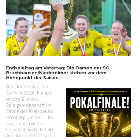
Endspieltag am Vatertag: Die Damen der SG
Bruchhausen/Niedereimer stehen vor dem
Höhepunkt der Saison
Am Donnerstag, den
14. Mai 2026, kämpft
unsere Damen-
Spielgemeinschaft im
Finale des Kreispokals
Arnsberg um den Titel.
Gegner ist die SG
Grevenstein/Hellefeld-
Altenhellefeld. Gespielt