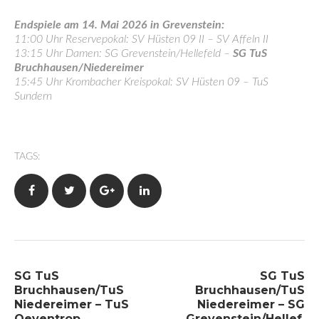
Endspiele am 14. Mai 2026 in Grevenstein:
11:00 Uhr Reservepokal: SV Hüsten 09 II – SV Affeln II
13:15 Uhr Damen: SG Grevenstein/Hellefeld –
SG TuS
Bruchhausen/Niedereimer
15:45 Uhr Krombacher Kreispokal: SV Hüsten 09 – TuS
Sundern
TAGS:
Facebook
Twitter
Google+
LinkedIn
Beitragsnavigation
SG TuS
SG TuS
Bruchhausen/TuS
Bruchhausen/TuS
Niedereimer – TuS
Niedereimer – SG
Oeventrop
Grevenstein/Hellef.