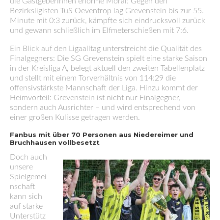
die Gastgeberinnen enorme Moral: Gegen den
Bezirksligisten TuS Oeventrop lag Grevenstein bis zur 55.
Minute mit 0:3 zurück, kämpfte sich eindrucksvoll zurück
und gewann schließlich im Elfmeterschießen mit 7:6.
Ein Blick auf den Ligaalltag unterstreicht die Qualität des
Finalgegners: Die SG Grevenstein spielt eine starke Saison
in der Kreisliga A, belegt aktuell den zweiten Tabellenplatz
und stellt mit einem Torverhältnis von 114:29 die
offensivstärkste Mannschaft der Liga. Hinzu kommt der
Heimvorteil: Grevenstein ist nicht nur Finalgegner,
sondern auch Ausrichter – und wird entsprechend von
einer großen Kulisse getragen werden.
Fanbus mit über 70 Personen aus Niedereimer und
Bruchhausen vollbesetzt
Doch auch
unsere
Spielgemei
nschaft
kann sich
auf starke
Unterstütz