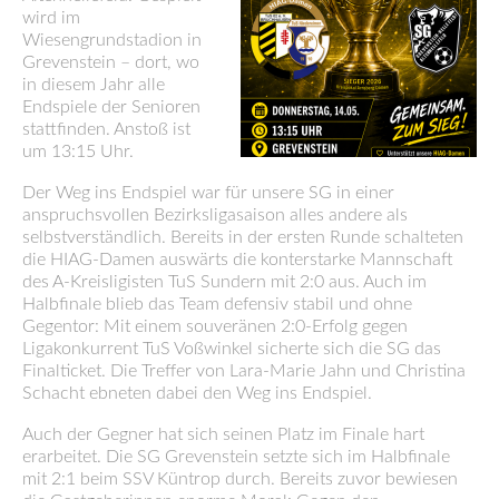
wird im
Wiesengrundstadion in
Grevenstein – dort, wo
in diesem Jahr alle
Endspiele der Senioren
stattfinden. Anstoß ist
um 13:15 Uhr.
Der Weg ins Endspiel war für unsere SG in einer
anspruchsvollen Bezirksligasaison alles andere als
selbstverständlich. Bereits in der ersten Runde schalteten
die HIAG-Damen auswärts die konterstarke Mannschaft
des A-Kreisligisten TuS Sundern mit 2:0 aus. Auch im
Halbfinale blieb das Team defensiv stabil und ohne
Gegentor: Mit einem souveränen 2:0-Erfolg gegen
Ligakonkurrent TuS Voßwinkel sicherte sich die SG das
Finalticket. Die Treffer von Lara-Marie Jahn und Christina
Schacht ebneten dabei den Weg ins Endspiel.
Auch der Gegner hat sich seinen Platz im Finale hart
erarbeitet. Die SG Grevenstein setzte sich im Halbfinale
mit 2:1 beim SSV Küntrop durch. Bereits zuvor bewiesen