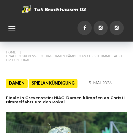
Skip
to
content
dehaze
You
Facebook
Instagram
Instagr
HOME
/
FINALE IN GREVENSTEIN: HIAG-DAMEN KÄMPFEN AN CHRISTI HIMMELFAHRT
UM DEN POKAL
5. MAI 2026
DAMEN
SPIELANKÜNDIGUNG
Finale in Grevenstein: HIAG-Damen kämpfen an Christi
Himmelfahrt um den Pokal