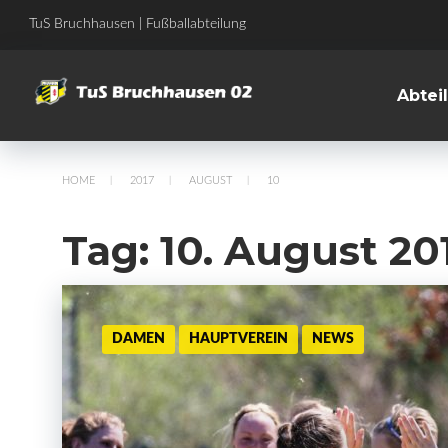
Skip
TuS Bruchhausen | Fußballabteilung
to
content
Abtei
HOME
2017
AUGUST
10
/
/
/
Tag:
10. August 20
DAMEN
HAUPTVEREIN
NEWS