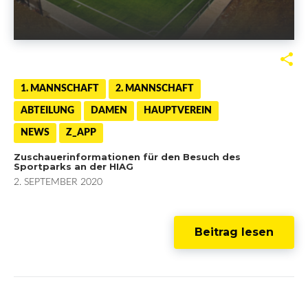
F
T
G
L
a
w
o
i
1. MANNSCHAFT
2. MANNSCHAFT
ABTEILUNG
DAMEN
HAUPTVEREIN
c
i
o
n
NEWS
Z_APP
e
t
g
k
Zuschauerinformationen für den Besuch des
Sportparks an der HIAG
b
t
l
e
2. SEPTEMBER 2020
o
e
e
d
o
r
+
I
Beitrag lesen
k
n