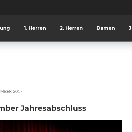
lung
1. Herren
2. Herren
Damen
J
EMBER 2017
ember Jahresabschluss