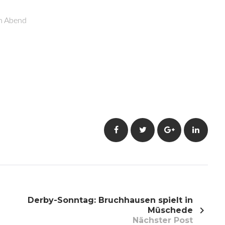
en Abend
Facebook
Twitter
Google+
LinkedI
Derby-Sonntag: Bruchhausen spielt in
Müschede
Nächster Post