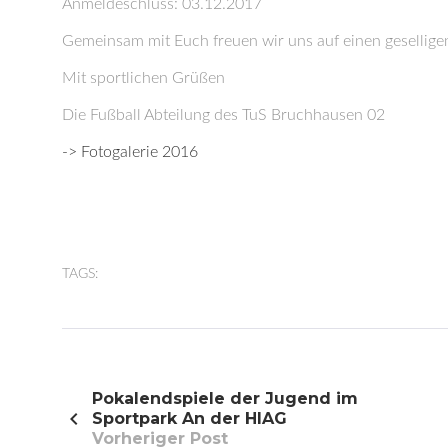
Anmeldeschluss: 03.12.2017
Gemeinsam mit Euch freuen wir uns auf einen gesellig
Mit sportlichen Grüßen
Die Fußball Abteilung des TuS Bruchhausen 02
-> Fotogalerie 2016
TAGS:
Beitragsnavigation
Pokalendspiele der Jugend im
Sportpark An der HIAG
Vorheriger Post