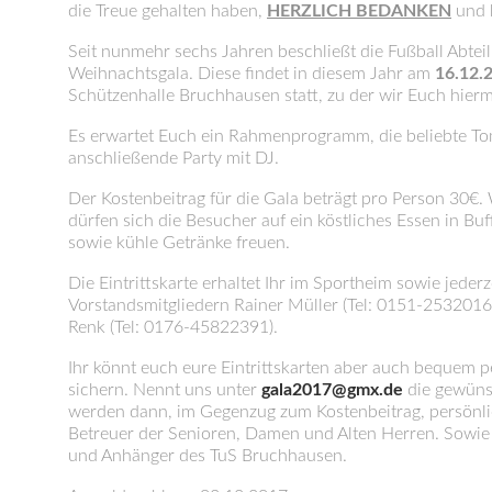
die Treue gehalten haben,
HERZLICH BEDANKEN
und h
Seit nunmehr sechs Jahren beschließt die Fußball Abtei
Weihnachtsgala. Diese findet in diesem Jahr am
16.12.
Schützenhalle Bruchhausen statt, zu der wir Euch hiermi
Es erwartet Euch ein Rahmenprogramm, die beliebte T
anschließende Party mit DJ.
Der Kostenbeitrag für die Gala beträgt pro Person 30€
dürfen sich die Besucher auf ein köstliches Essen in Bu
sowie kühle Getränke freuen.
Die Eintrittskarte erhaltet Ihr im Sportheim sowie jederz
Vorstandsmitgliedern Rainer Müller (Tel: 0151-2532016
Renk (Tel: 0176-45822391).
Ihr könnt euch eure Eintrittskarten aber auch bequem p
sichern. Nennt uns unter
gala2017@gmx.de
die gewünsc
werden dann, im Gegenzug zum Kostenbeitrag, persönlich 
Betreuer der Senioren, Damen und Alten Herren. Sowie d
und Anhänger des TuS Bruchhausen.