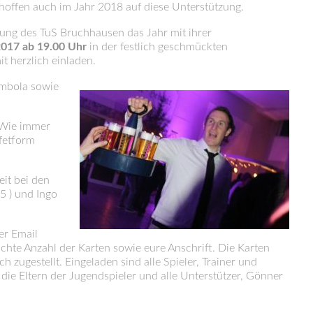
offen auch im Jahr 2018 auf diese Unterstützung.
lung des TuS Bruchhausen das Jahr mit ihrer
2017 ab 19.00 Uhr
in der festlich geschmückten
t herzlich einladen.
ombola sowie
. Wie immer
ffetform
eit bei den
5 ) und Ingo
er Email
hte Anzahl der Karten sowie eure Anschrift. Die Karten
zugestellt. Eingeladen sind alle Spieler, Trainer und
ie Eltern der Jugendspieler und alle Unterstützer, Gönner