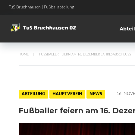
Skip
TuS Bruchhausen | Fußballabteilung
to
content
Abtei
HOME
FUSSBALLER FEIERN AM 16. DEZEMBER JAHRESABSCHLUSS
/
16. NOV
ABTEILUNG
HAUPTVEREIN
NEWS
Fußballer feiern am 16. Dez