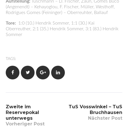
Aufstellung:
Tuschmann – D. Fischer, Zaun, Gomes Buco
(Angenendt) – Kehayoglou, F. Fischer, Müller, Westhoff,
Rodrigues Gomes (Feininger) – Oberreuhter, Ballauf
Tore:
1:0 (10.) Hendrik Sommer, 1:1 (30.) Kai
Oberreuther, 2:1 (35.) Hendrik Sommer, 3:1 (83.) Hendrik
Sommer
TAGS:
Facebook
Twitter
Google+
LinkedIn
Beitragsnavigation
Zweite im
TuS Vosswinkel – TuS
Reservepokal
Bruchhausen
unterwegs
Nächster Post
Vorheriger Post