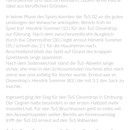
Nanthakumar und Sascha Feldmann, zudem fehlte Pascal
Jäkel aus beruflichen Gründen.
In keiner Phase des Spiels konnten der TuS 02 an die guten
Leistungen der Vorwoche anknüpfen. Bereits früh im
Spiel traf Hendrik Sommer (10.) für den TuS Oeventrop
zur Führung. Nach dem zwischenzeotlicehn Ausgleich
durch Kai Oberreuther (30.) legte erneut Hendrik Sommer
(35.) schnell das 2:1 für die Hausherren nach.
Anschließend blieb das Spiel auf Grund des knappen
Spielstands lange spannend.
Nach dem Seitenwechsel stand die TuS-Abwehr lange
sicher, ehe man in den Schlussminuten nochmal alles nach
vorne war und anfällig für Konter wurde. Erneut war es
Oeventrop’s Hendrik Sommer (83.) der mit 3:1 den Sack zu
machte.
Ingesamt ging der Sieg für den TuS Oeventrop in Ordnung.
Der Gegner hatte besonders in der ersten Halbzeit mehr
investiert hat. Für den TuS Bruchhausen geht es indes mit
den Auswärtsspielen weiter. Bereits am Kirmessamstag
trifft der TuS 02 erneut auf den TuS Voßwinkel.