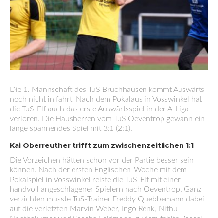
Die 1. Mannschaft des TuS Bruchhausen kommt Auswärts
noch nicht in fahrt. Nach dem Pokalaus in Vosswinkel hat
die TuS-Elf auch das erste Auswärtsspiel in der A-Liga
verloren. Die Hausherren vom TuS Oeventrop gewann ein
lange spannendes Spiel mit 3:1 (2:1).
Kai Oberreuther trifft zum zwischenzeitlichen 1:1
Die Vorzeichen hätten schon vor der Partie besser sein
können. Nach der ersten Englischen-Woche mit dem
Pokalspiel in Vosswinkel reiste die TuS-Elf mit einer
handvoll angeschlagener Spielern nach Oeventrop. Ganz
verzichten musste TuS-Trainer Freddy Quebbemann dabei
auf die verletzten Marvin Weber, Ingo Renk, Nithu