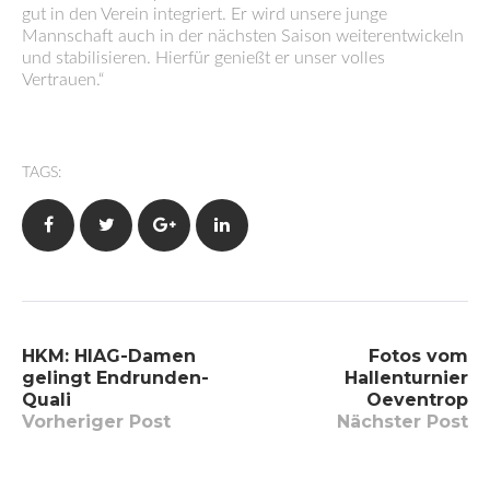
gut in den Verein integriert. Er wird unsere junge
Mannschaft auch in der nächsten Saison weiterentwickeln
und stabilisieren. Hierfür genießt er unser volles
Vertrauen.“
TAGS:
Facebook
Twitter
Google+
LinkedIn
Beitragsnavigation
HKM: HIAG-Damen
Fotos vom
gelingt Endrunden-
Hallenturnier
Quali
Oeventrop
Vorheriger Post
Nächster Post