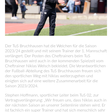
Der TuS Bruchhausen hat die Weichen für die Saison
2023/24 gestellt und mit seinem Trainer der 1. Mannschaft
verlängert. Der Posten des Cheftrainers beim TuS
Bruchhausen wird auch in der kommenden Spielzeit vom
Cheftrainer Niklas Welsch bekleidet. Die Verantwortlichen
der Fußball-Abteilung des TuS Bruchhausen freuen sich
den sportlichen Weg mit Niklas weiterzugehen und
einigten sich auf eine weitere Zusammenarbeit für die
Saison 2023/2024.
Stephen Hoffmann, sportlicher Leiter beim TuS 02, zur
Vertragsverlängerung: „Wir freuen uns, dass Niklas auch in
der nächsten Saison an unserer Seitenlinie stehen wird. Er
ist fachlich ein super Trainer und hat sich menschlich sehr