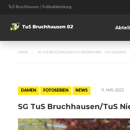
Skip
TuS Bruchhausen | Fußballabteilung
to
content
Abtei
HOME
SG TUS BRUCHHAUSEN/TUS NIEDEREIMER – TUS SUNDERN
/
9. MAI 2022
DAMEN
FOTOSERIEN
NEWS
SG TuS Bruchhausen/TuS Nie