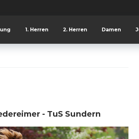
lung
1. Herren
2. Herren
Damen
J
dereimer - TuS Sundern