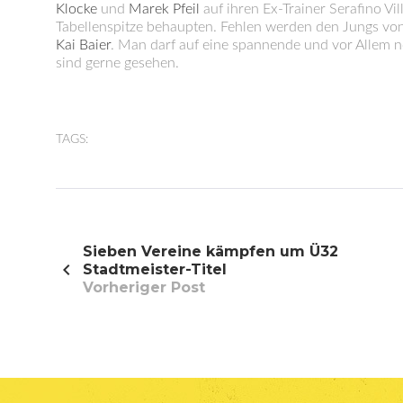
Klocke
und
Marek Pfeil
auf ihren Ex-Trainer Serafino Vi
Tabellenspitze behaupten. Fehlen werden den Jungs vo
Kai Baier
. Man darf auf eine spannende und vor Allem n
sind gerne gesehen.
TAGS:
Beitragsnavigation
Sieben Vereine kämpfen um Ü32
Stadtmeister-Titel
Vorheriger Post