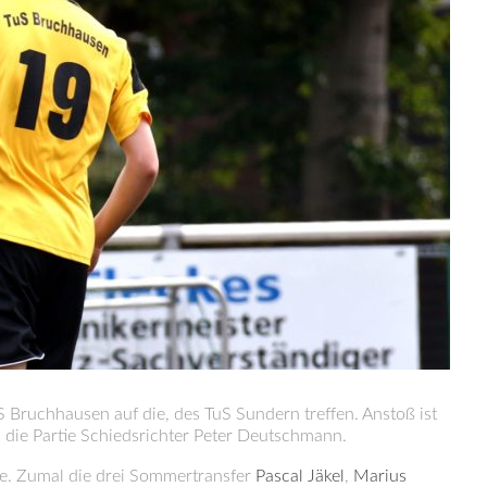
 Bruchhausen auf die, des TuS Sundern treffen. Anstoß ist
d die Partie Schiedsrichter Peter Deutschmann.
ie. Zumal die drei Sommertransfer
Pascal Jäkel
,
Marius