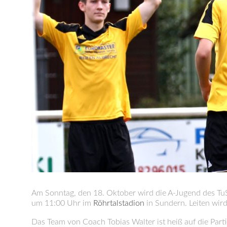
Am Sonntag, den 18. Oktober wird die A-Jugend des TuS
um 11:00 Uhr im
Röhrtalstadion
in Sundern. Leiten wir
Das Team von Coach Tobias Walter ist heiß auf die Part