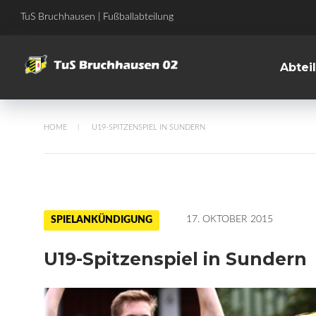
Skip
TuS Bruchhausen | Fußballabteilung
to
content
Abtei
HOME
U19-SPITZENSPIEL IN SUNDERN
/
17. OKTOBER 2015
SPIELANKÜNDIGUNG
U19-Spitzenspiel in Sundern