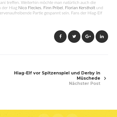
llani treffen. Weiterhin möchte man natürlich auch die
n der Hiag
Nico Fleckes
,
Finn Pribel
,
Florian Kerstholt
und
ervenaufreibende Partie gespannt sein. Fans der Hiag-Elf
Facebook
Twitter
Google+
LinkedI
Hiag-Elf vor Spitzenspiel und Derby in
Müschede
Nächster Post