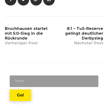
Beitragsnavigation
Bruchhausen startet
8:1 – TuS-Reserve
mit 5:0-Sieg in die
gelingt deutlicher
Rückrunde
Derbysieg
Vorheriger Post
Nächster Post
Suche
für:
Go!