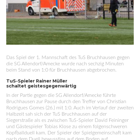
Das Spiel der 1. Mannschaft des TuS Bruchhausen
gegen
die SG Allendorf/Amecke wurde nach sechzig Minuten
beim Stand von 1:0 für Bruchhausen abgebrochen.
TuS-Spieler Rainer Müller
schaltet geistesgegenwärtig
In der Partie
gegen die SG Allendorf/Amecke führte
Bruchhausen zur Pause durch den Treffer von Christian
Rodrigues Gomes (26.) mit 1:0. Auch im Verlauf der zweiten
Halbzeit sah sich der TuS Bruchhausen auf der
Siegerstraße als es zwischen TuS-Spieler David Feininger
und Gästespieler Tobias Klose zu einem folgenschweren
Kopfballduell kam. Der Spieler der Spielgemeinschaft kam
nach dem Duell bewusstlos auf dem Boden auf.