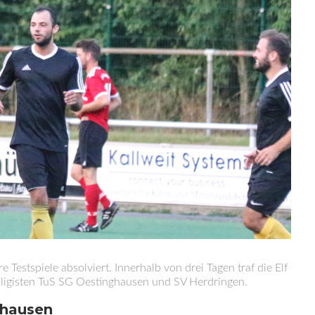
Testspiele absolviert. Innerhalb von drei Tagen traf die Elf
rksligisten TuS SG Oestinghausen und SV Herdringen.
ghausen