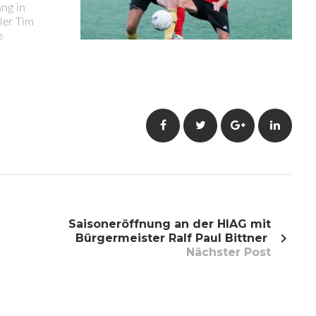
ang in
ler Tim
e
Facebook
Twitter
Google+
LinkedI
Saisoneröffnung an der HIAG mit
Bürgermeister Ralf Paul Bittner
Nächster Post