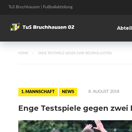
Skip
TuS Bruchhausen | Fußballabteilung
to
content
Abtei
HOME
ENGE TESTSPIELE GEGEN ZWEI BEZIRKSLIGISTEN
/
8. AUGUST 2018
1. MANNSCHAFT
NEWS
Enge Testspiele gegen zwei B