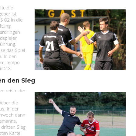
lte die
eber ist
S 02 in die
eitung
Herdringen
dspieler
Führung.
se das Spiel
. In den
hem Tempo
t 2:3.
en den Sieg
n reiste der
eber die
s. In der
Schwoch dann
ssmanns.
dritten Sieg
roten Karte