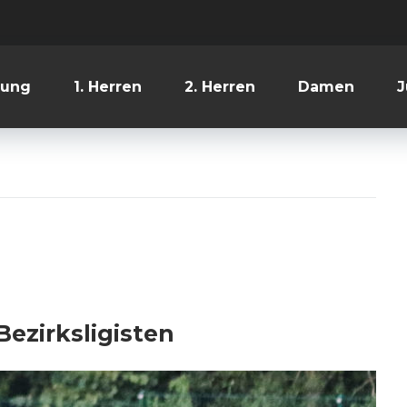
lung
1. Herren
2. Herren
Damen
J
ezirksligisten