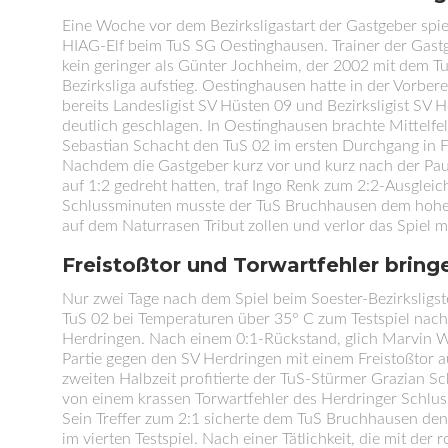
Eine Woche vor dem Bezirksligastart der Gastgeber spie
HIAG-Elf beim TuS SG Oestinghausen. Trainer der Gastg
kein geringer als Günter Jochheim, der 2002 mit dem Tu
Bezirksliga aufstieg. Oestinghausen hatte in der Vorber
bereits Landesligist SV Hüsten 09 und Bezirksligist SV 
deutlich geschlagen. In Oestinghausen brachte Mittelfel
Sebastian Schacht den TuS 02 im ersten Durchgang in 
Nachdem die Gastgeber kurz vor und kurz nach der Pau
auf 1:2 gedreht hatten, traf Ingo Renk zum 2:2-Ausgleich
Schlussminuten musste der TuS Bruchhausen dem ho
auf dem Naturrasen Tribut zollen und verlor das Spiel mi
Freistoßtor und Torwartfehler bring
Nur zwei Tage nach dem Spiel beim Soester-Bezirksligste
TuS 02 bei Temperaturen über 35° C zum Testspiel nach
Herdringen. Nach einem 0:1-Rückstand, glich Marvin W
Partie gegen den SV Herdringen mit einem Freistoßtor au
zweiten Halbzeit profitierte der TuS-Stürmer Grazian 
von einem krassen Torwartfehler des Herdringer Schlu
Sein Treffer zum 2:1 sicherte dem TuS Bruchhausen den 
im vierten Testspiel. Nach einer Tätlichkeit, die mit der 