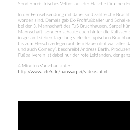
Sonderpreis frisches Veltins aus der Flasche für einen E
In der Fernsehsendung mit dabei sind zahlreiche Bruch
worden sind. Damals gab Ex-Profifußballer und Schalke-
bei der 3. Mannschaft des TuS Bruchhausen. Sarpei kümm
Mannschaft, sondern schaute auch hinter die Kulissen
insgesamt sieben Tage lang viele der typischen Bruchh
bis zum Fleisch zerlegen auf dem Bauernhof war alles d
und auch Comedy”, beschreibt Andreas Barth, Produzent
Fußballverein ist dabei nur der rote Leitfanden, der ga
4 Minuten Vorschau unter:
http://www.tele5.de/hanssarpei/videos.html