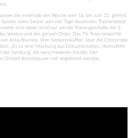
uro.
hauser die innerhalb der Woche vom 16. bis zum 22. gefilmt
Spieler Hans Sarpei sein vier Tage dauerndes Trainerdebüt
erte sich dabei nicht nur um die Trainingsinhalte der 3.
 des Vereins und des ganzen Ortes. Das TV-Team besuchte
auser Anlaufpunkte. Vom Seniorenkaffee, über die Chorprobe
abei. „Es ist eine Mischung aus Dokumentation, Heimatfilm
 der Sendung, die verschiedenen Inhalte. Der
nze Ortsteil Bruchhausen soll abgebildet werden.