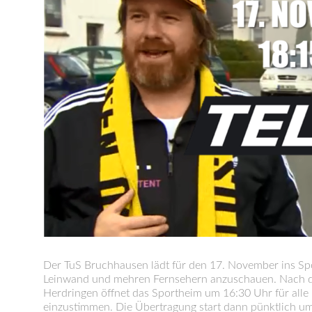
Der TuS Bruchhausen lädt für den 17. November ins Spo
Leinwand und mehren Fernsehern anzuschauen. Nach de
Herdringen öffnet das Sportheim um 16:30 Uhr für alle
einzustimmen. Die Übertragung start dann pünktlich u