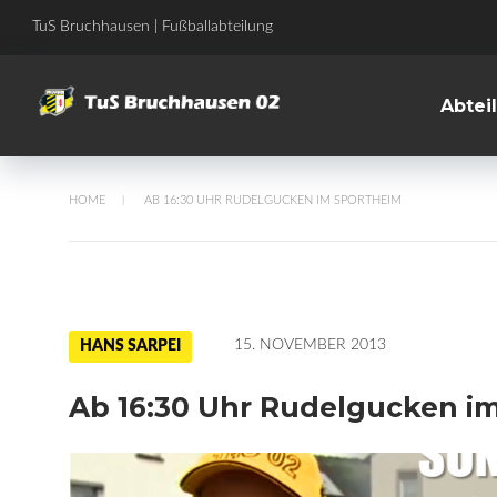
Skip
TuS Bruchhausen | Fußballabteilung
to
content
Abtei
HOME
AB 16:30 UHR RUDELGUCKEN IM SPORTHEIM
/
15. NOVEMBER 2013
HANS SARPEI
Ab 16:30 Uhr Rudelgucken i