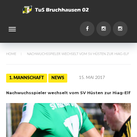
Skip
to
content
dehaze
You
Facebook
Instagram
Instagr
HOME
NACHWUCHSSPIELER WECHSELT VOM SV HÜSTEN ZUR HIAG-ELF
/
15. MAI 2017
1. MANNSCHAFT
NEWS
Nachwuchsspieler wechselt vom SV Hüsten zur Hiag-Elf