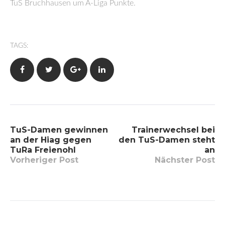
TuS Bruchhausen um A-Liga Punkte.
TAGS:
Facebook
Twitter
Google+
LinkedIn
Beitragsnavigation
TuS-Damen gewinnen
Trainerwechsel bei
an der Hiag gegen
den TuS-Damen steht
TuRa Freienohl
an
Vorheriger Post
Nächster Post