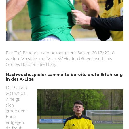
Der TuS Bruchhausen bekommt zur Saison 2017/2018
weitere Verstärkung. Vom SV Hüsten 09 wechselt Luis
Gomes Buco an die Hiag.
Nachwuchsspieler sammelte bereits erste Erfahrung
in der A-Liga
Die Saison
2016/201
7 neigt
sich
grade dem
Ende
entgegen,
da freut