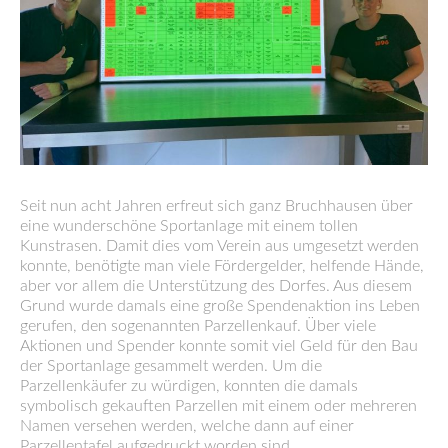
Seit nun acht Jahren erfreut sich ganz Bruchhausen über
eine wunderschöne Sportanlage mit einem tollen
Kunstrasen. Damit dies vom Verein aus umgesetzt werden
konnte, benötigte man viele Fördergelder, helfende Hände,
aber vor allem die Unterstützung des Dorfes. Aus diesem
Grund wurde damals eine große Spendenaktion ins Leben
gerufen, den sogenannten Parzellenkauf. Über viele
Aktionen und Spender konnte somit viel Geld für den Bau
der Sportanlage gesammelt werden. Um die
Parzellenkäufer zu würdigen, konnten die damals
symbolisch gekauften Parzellen mit einem oder mehreren
Namen versehen werden, welche dann auf einer
Parzellentafel aufgedruckt worden sind.