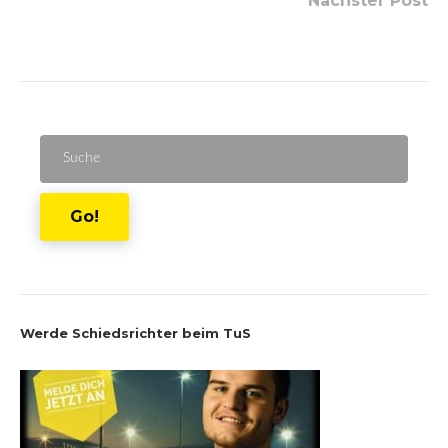
Nächster Post
Suche
für:
Go!
Werde Schiedsrichter beim TuS