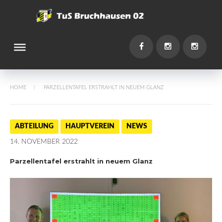
Skip
to
content
dehaze
You
Facebook
Instagram
Instagr
HOME
PARZELLENTAFEL ERSTRAHLT IN NEUEM GLANZ
/
ABTEILUNG
HAUPTVEREIN
NEWS
14. NOVEMBER 2022
Parzellentafel erstrahlt in neuem Glanz