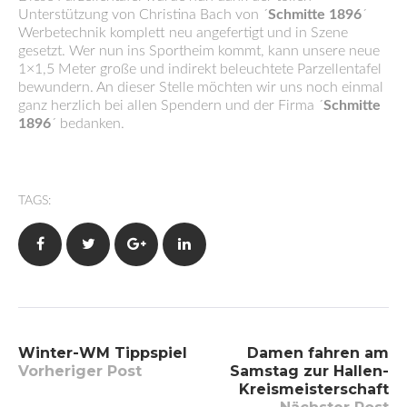
Unterstützung von Christina Bach von ´
Schmitte 1896
´
Werbetechnik komplett neu angefertigt und in Szene
gesetzt. Wer nun ins Sportheim kommt, kann unsere neue
1×1,5 Meter große und indirekt beleuchtete Parzellentafel
bewundern. An dieser Stelle möchten wir uns noch einmal
ganz herzlich bei allen Spendern und der Firma ´
Schmitte
1896
´ bedanken.
TAGS:
Facebook
Twitter
Google+
LinkedIn
Beitragsnavigation
Winter-WM Tippspiel
Damen fahren am
Vorheriger Post
Samstag zur Hallen-
Kreismeisterschaft