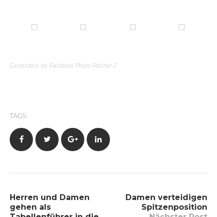
Generated by
Facebook Photo Fetcher 2
TAGS:
Facebook
Twitter
Google+
LinkedIn
Beitragsnavigation
Herren und Damen
Damen verteidigen
gehen als
Spitzenposition
Tabellenführer in die
Nächster Post