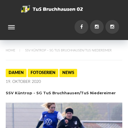
Skip
to
content
dehaze
You
Facebook
Instagram
Instagr
HOME
SSV KÜNTROP – SG TUS BRUCHHAUSEN/TUS NIEDEREIMER
/
DAMEN
FOTOSERIEN
NEWS
19. OKTOBER 2020
SSV Küntrop - SG TuS Bruchhausen/TuS Niedereimer