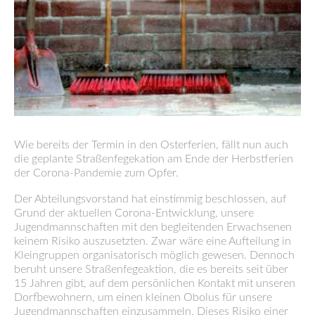
Wie bereits der Termin in den Osterferien, fällt nun auch
die geplante Straßenfegekation am Ende der Herbstferien
der Corona-Pandemie zum Opfer.
Der Abteilungsvorstand hat einstimmig beschlossen, auf
Grund der aktuellen Corona-Entwicklung, unsere
Jugendmannschaften mit den begleitenden Erwachsenen
keinem Risiko auszusetzten. Zwar wäre eine Aufteilung in
Kleingruppen organisatorisch möglich gewesen. Dennoch
beruht unsere Straßenfegeaktion, die es bereits seit über
15 Jahren gibt, auf dem persönlichen Kontakt mit unseren
Dorfbewohnern, um einen kleinen Obolus für unsere
Jugendmannschaften einzusammeln. Dieses Risiko einer