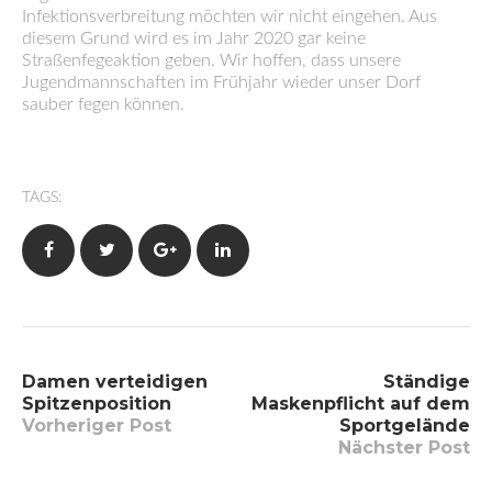
Infektionsverbreitung möchten wir nicht eingehen. Aus
diesem Grund wird es im Jahr 2020 gar keine
Straßenfegeaktion geben. Wir hoffen, dass unsere
Jugendmannschaften im Frühjahr wieder unser Dorf
sauber fegen können.
TAGS:
Facebook
Twitter
Google+
LinkedIn
Beitragsnavigation
Damen verteidigen
Ständige
Spitzenposition
Maskenpflicht auf dem
Vorheriger Post
Sportgelände
Nächster Post