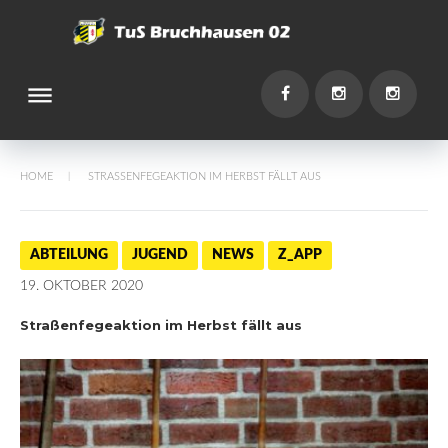
Skip
to
content
dehaze
You
Facebook
Instagram
Instagr
HOME
STRASSENFEGEAKTION IM HERBST FÄLLT AUS
/
ABTEILUNG
JUGEND
NEWS
Z_APP
19. OKTOBER 2020
Straßenfegeaktion im Herbst fällt aus