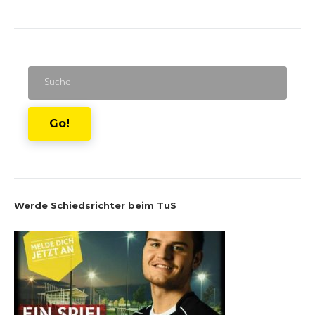
Suche
für:
Go!
Werde Schiedsrichter beim TuS